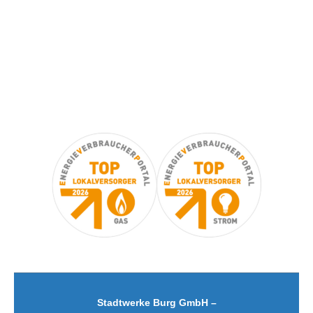
Stadtwerke Burg GmbH
Niegripper Chaussee 38 a
39288 Burg
03921 – 918 418
INFO@SWB-BURG.DE
Stadtwerke Burg GmbH –