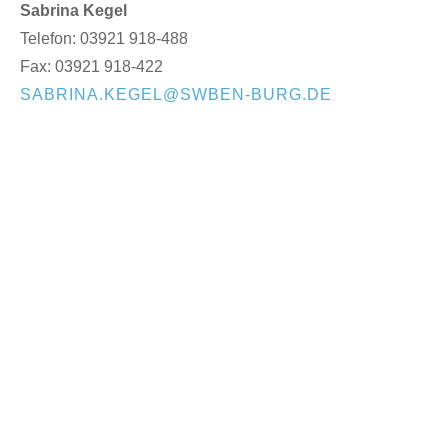
Sabrina Kegel
Telefon: 03921 918-488
Fax: 03921 918-422
SABRINA.KEGEL@SWBEN-BURG.DE
Privatkunden
Unser Angebot
STROM
GAS
WÄRME
Dienstleistungen